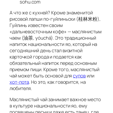
sohu.com
А что же с кухней? Кроме знаменитой
рисовой лапши по-гуйлиньски (桂林米粉),
Гуйлинь известен своим
«дальневосточным кофе» —
маслянистым
чаем
(油茶, yóuchá). Это традиционный
напиток национальности
яо
, который на
сегодняшний день стал визитной
карточкой города и подается как
обязательный напиток перед основным
приемом пищи. Кроме того, маслянистый
чай может быть основой для
супов
или
хот-пота
. Но это, как говорится, на
любителя.
Маслянистый чай занимает важное место
в культуре национальности
яо
, ему
посвящены песни и даже есть танец, где