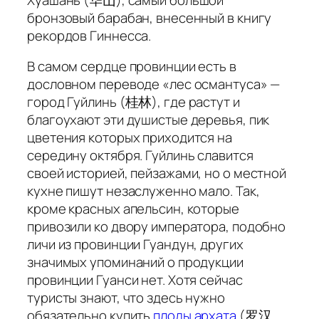
бронзовый барабан, внесенный в книгу
рекордов Гиннесса.
В самом сердце провинции есть в
дословном переводе «лес османтуса» —
город Гуйлинь (桂林), где растут и
благоухают эти душистые деревья, пик
цветения которых приходится на
середину октября. Гуйлинь славится
своей историей, пейзажами, но о местной
кухне пишут незаслуженно мало. Так,
кроме красных апельсин, которые
привозили ко двору императора, подобно
личи из провинции Гуандун, других
значимых упоминаний о продукции
провинции Гуанси нет. Хотя сейчас
туристы знают, что здесь нужно
обязательно купить
плоды архата
(罗汉