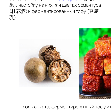
果), настойку на них или цветах османтуса
(桂花酒) и ферментированный тофу (豆腐
乳).
Плоды архата, ферментированный тофу и н