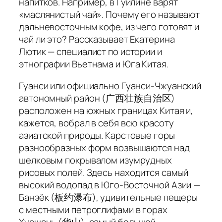
напитков. Например, в Гуйлине варят
«маслянистый чай». Почему его называют
дальневосточным кофе, из чего готовят и
чай ли это? Рассказывает Екатерина
Лютик — специалист по истории и
этнографии Вьетнама и Юга Китая.
Гуанси или официально Гуанси-Чжуанский
автономный район (广西壮族自治区)
расположен на южных границах Китая и,
кажется, вобрал в себя всю красоту
азиатской природы. Карстовые горы
разнообразных форм возвышаются над
шелковым покрывалом изумрудных
рисовых полей. Здесь находится самый
высокий водопад в Юго-Восточной Азии —
Банзёк (板约瀑布), удивительные пещеры
с местными петроглифами в горах
Хуашань (华山), самый большой