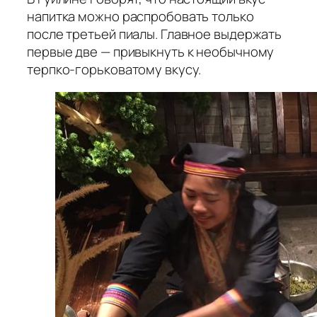
напитка можно распробовать только
после третьей пиалы. Главное выдержать
первые две — привыкнуть к необычному
терпко-горьковатому вкусу.