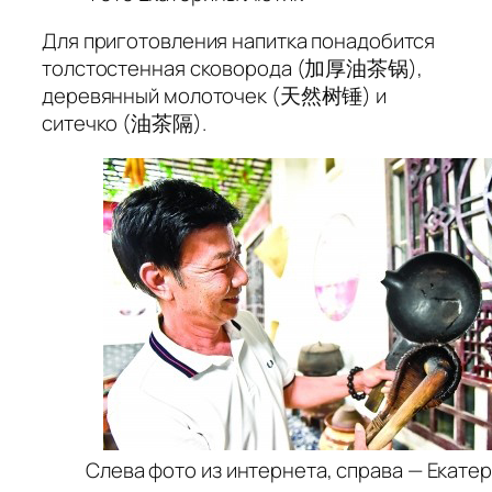
Для приготовления напитка понадобится
толстостенная сковорода (加厚油茶锅),
деревянный молоточек (天然树锤) и
ситечко (油茶隔).
Слева фото из интернета, справа — Екате