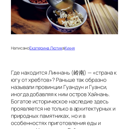
Написано
Екатерина Лютик
в
Кухня
Где находится Линнань (岭南) — «страна к
югу от хребтов»? Раньше так образно
называли провинции Гуандун и Гуанси,
иногда добавляя к ним остров Хайнань.
Богатое историческое наследие здесь
проявляется не только в архитектурных и
природных памятниках, но и в
особенностях приготовления еды и