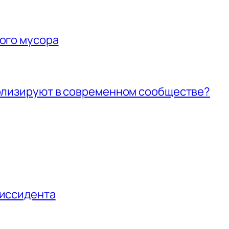
ого мусора
волизируют в современном сообществе?
диссидента