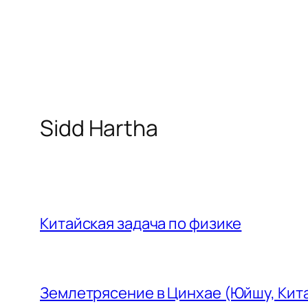
Перейти
к
содержимому
Sidd Hartha
Китайская задача по физике
Землетрясение в Цинхае (Юйшу, Кит