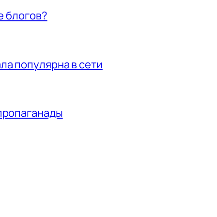
е блогов?
ла популярна в сети
пропаганады