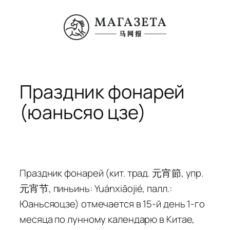
Перейти
к
содержимому
Праздник фонарей
(юаньсяо цзе)
Праздник фонарей (кит. трад. 元宵節, упр.
元宵节, пиньинь: Yuánxiāojié, палл.:
Юаньсяоцзе) отмечается в 15-й день 1-го
месяца по лунному календарю в Китае,