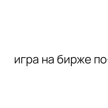
Перейти
к
содержимому
игра на бирже п