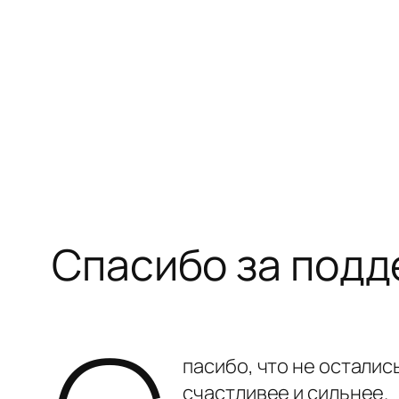
Перейти
к
содержимому
Спасибо за подд
пасибо, что не осталис
счастливее и сильнее.